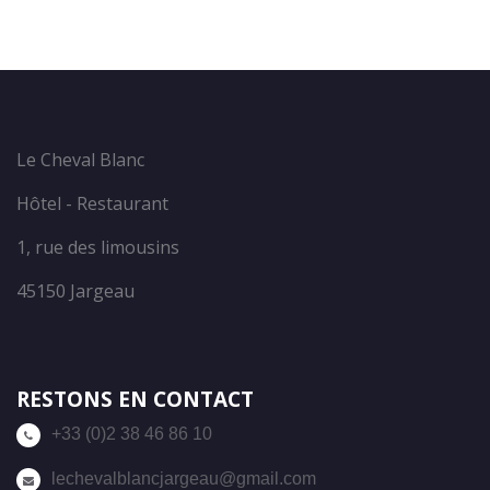
Le Cheval Blanc
Hôtel - Restaurant
1, rue des limousins
45150 Jargeau
RESTONS EN CONTACT
+33 (0)2 38 46 86 10
lechevalblancjargeau@gmail.com